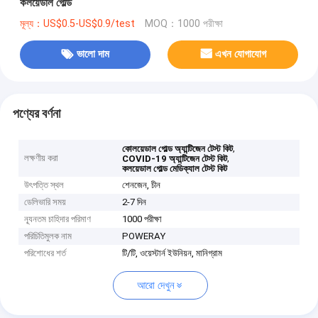
কলয়েডাল গোল্ড
মূল্য：US$0.5-US$0.9/test
MOQ：1000 পরীক্ষা
ভালো দাম
এখন যোগাযোগ
পণ্যের বর্ণনা
,
কোলয়েডাল গোল্ড অ্যান্টিজেন টেস্ট কিট
লক্ষণীয় করা
,
COVID-19 অ্যান্টিজেন টেস্ট কিট
কলয়েডাল গোল্ড মেডিক্যাল টেস্ট কিট
উৎপত্তি স্থল
শেনজেন, চীন
ডেলিভারি সময়
2-7 দিন
ন্যূনতম চাহিদার পরিমাণ
1000 পরীক্ষা
পরিচিতিমুলক নাম
POWERAY
পরিশোধের শর্ত
টি/টি, ওয়েস্টার্ন ইউনিয়ন, মানিগ্রাম
আরো দেখুন