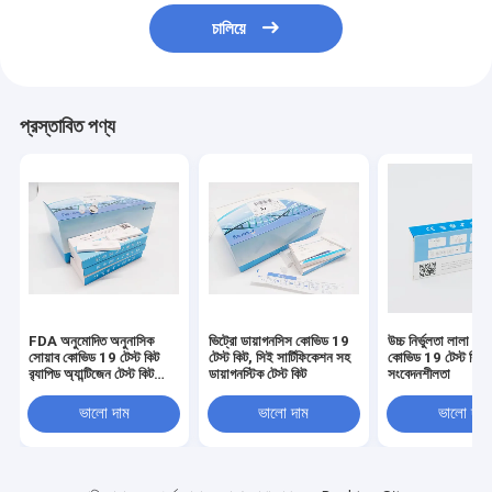
চালিয়ে
প্রস্তাবিত পণ্য
FDA অনুমোদিত অনুনাসিক
ভিট্রো ডায়াগনসিস কোভিড 19
উচ্চ নির্ভুলতা লালা অ্যা
সোয়াব কোভিড 19 টেস্ট কিট
টেস্ট কিট, সিই সার্টিফিকেশন সহ
কোভিড 19 টেস্ট কি
র‍্যাপিড অ্যান্টিজেন টেস্ট কিট
ডায়াগনস্টিক টেস্ট কিট
সংবেদনশীলতা
বাড়িতে
ভালো দাম
ভালো দাম
ভালো দাম