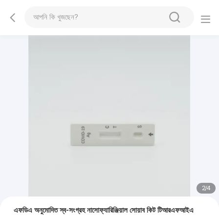
2
/
4
এফডিএ অনুমোদিত স্ব-সংগ্রহ নাসোফ্যারিঞ্জিয়াল সোয়াব কিট টিআরএফআইএ