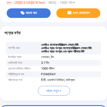
মূল্য：US$0.5-US$0.9/test
MOQ：1000 পরীক্ষা
ভালো দাম
এখন যোগাযোগ
পণ্যের বর্ণনা
,
এফডিএ নাসোফ্যারিঞ্জিয়াল সোয়াব কিট
লক্ষণীয় করা
,
এফডিএ স্বয়ং সংগ্রহ নাসোফ্যারিঞ্জিয়াল সোয়াব কিট
এফডিএ স্বয়ং সংগ্রহ এবং দ্রুত পরীক্ষার কিট
উৎপত্তি স্থল
শেনজেন, চীন
ডেলিভারি সময়
2-7 দিন
ন্যূনতম চাহিদার পরিমাণ
1000 পরীক্ষা
পরিচিতিমুলক নাম
POWERAY
পরিশোধের শর্ত
টি/টি, ওয়েস্টার্ন ইউনিয়ন, মানিগ্রাম
আরো দেখুন