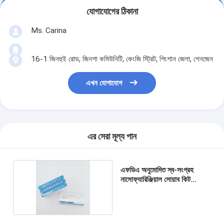
যোগাযোগের ঠিকানা
Ms. Carina
16-1 জিনহুই রোড, জিনশা কমিউনিটি, কেংজি স্ট্রিট, পিংশান জেলা, শেনজেন
এখন যোগাযোগ
এর সেরা মূল্য পান
এফডিএ অনুমোদিত স্ব-সংগ্রহ
নাসোফ্যারিঞ্জিয়াল সোয়াব কিট
টিআরএফআইএ