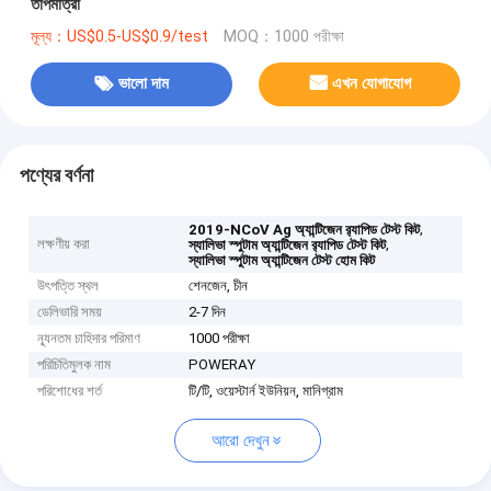
তাপমাত্রা
মূল্য：US$0.5-US$0.9/test
MOQ：1000 পরীক্ষা
ভালো দাম
এখন যোগাযোগ
পণ্যের বর্ণনা
,
2019-NCoV Ag অ্যান্টিজেন র‌্যাপিড টেস্ট কিট
লক্ষণীয় করা
,
স্যালিভা স্পুটাম অ্যান্টিজেন র‌্যাপিড টেস্ট কিট
স্যালিভা স্পুটাম অ্যান্টিজেন টেস্ট হোম কিট
উৎপত্তি স্থল
শেনজেন, চীন
ডেলিভারি সময়
2-7 দিন
ন্যূনতম চাহিদার পরিমাণ
1000 পরীক্ষা
পরিচিতিমুলক নাম
POWERAY
পরিশোধের শর্ত
টি/টি, ওয়েস্টার্ন ইউনিয়ন, মানিগ্রাম
আরো দেখুন