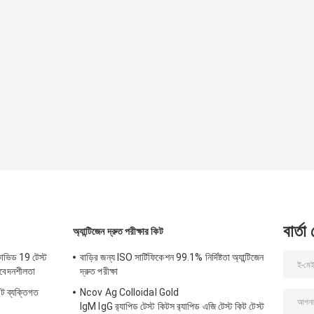
বার্তা
অ্যান্টিজেন দ্রুত পরীক্ষার কিট
োভিড 19 টেস্ট
বাড়ির জন্য ISO সার্টিফিকেশন 99.1% নির্দিষ্টতা অ্যান্টিজেন
সংবেদনশীলতা
দ্রুত পরীক্ষা
ট ব্যক্তিগত
Ncov Ag Colloidal Gold
IgM IgG র‍্যাপিড টেস্ট কিটস র‍্যাপিড এজি টেস্ট কিট টেস্ট