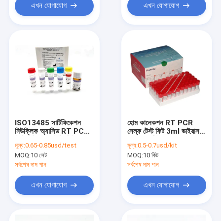
এখন যোগাযোগ
এখন যোগাযোগ
ISO13485 সার্টিফিকেশন
হোম কালেকশন RT PCR
নিউক্লিক অ্যাসিড RT PCR
সেল্ফ টেস্ট কিট 3ml ভাইরাস
টেস্ট কিটস 96 টেস্ট/কিট
নমুনা রেড টিউব
মূল্য:
0.65-0.85usd/test
মূল্য:
0.5-0.7usd/kit
MOQ:
10 সেট
MOQ:
10 কিট
সর্বশেষ দাম পান
সর্বশেষ দাম পান
এখন যোগাযোগ
এখন যোগাযোগ