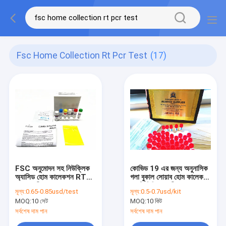
Fsc Home Collection Rt Pcr Test
(17)
FSC অনুমোদন সহ নিউক্লিক
কোভিড 19 এর জন্য অনুনাসিক
অ্যাসিড হোম কালেকশন RT
গলা বুকাল সোয়াব হোম কালেকশন
PCR পরীক্ষা
আরটি পিসিআর পরীক্ষা
মূল্য:
0.65-0.85usd/test
মূল্য:
0.5-0.7usd/kit
MOQ:
10 সেট
MOQ:
10 কিট
সর্বশেষ দাম পান
সর্বশেষ দাম পান