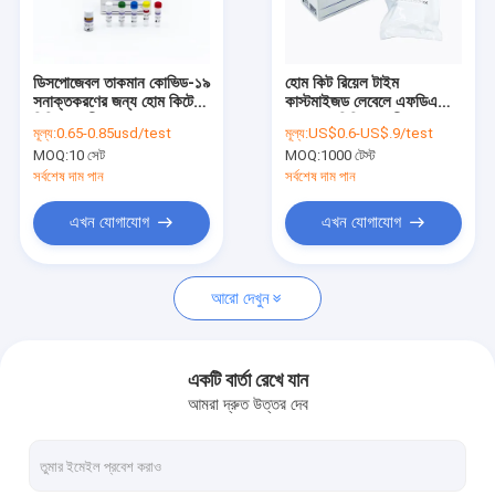
কারখানা ভ্রমণ
মান নিয়ন্ত্রণ
ডিসপোজেবল তাকমান কোভিড-১৯
হোম কিট রিয়েল টাইম
সনাক্তকরণের জন্য হোম কিটে
কাস্টমাইজড লেবেলে এফডিএ
আমাদের সাথে যোগাযোগ করুন
পিসিআর পরীক্ষা করে
অনুমোদন পিসিআর পরীক্ষা
মূল্য:
0.65-0.85usd/test
মূল্য:
US$0.6-US$.9/test
MOQ:
10 সেট
MOQ:
1000 টেস্ট
খবর
সর্বশেষ দাম পান
সর্বশেষ দাম পান
সব ক্ষেত্রেই
এখন যোগাযোগ
এখন যোগাযোগ
আরো দেখুন
অ্যান্টিজেন দ্রুত পরীক্ষার কিট
কোভিড 19 টেস্ট কিট
একটি বার্তা রেখে যান
আমরা দ্রুত উত্তর দেব
পিসিআর র‌্যাপিড টেস্ট কিট
POCT ইমিউনোসাই বিশ্লেষক