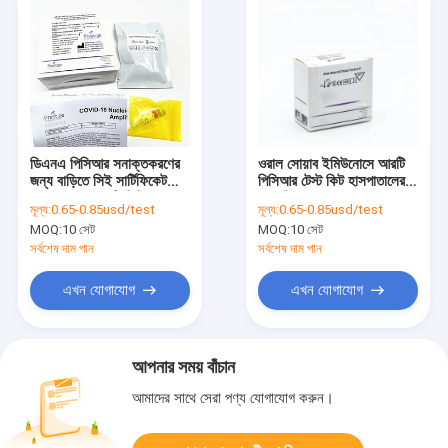
ডিএনএ পিসিআর সনাক্তকরণের
ওরাল সোয়াব ইমিউনোসে আরটি
জন্য বাড়িতে সিই সার্টিফিকেট
পিসিআর টেস্ট কিট হাসপাতালের
ওরাল সোয়াব আরটি পিসিআর
রোগ নিয়ন্ত্রণ কেন্দ্রের জন্য
মূল্য:
0.65-0.85usd/test
মূল্য:
0.65-0.85usd/test
পরীক্ষা
MOQ:
10 সেট
MOQ:
10 সেট
সর্বশেষ দাম পান
সর্বশেষ দাম পান
এখন যোগাযোগ
এখন যোগাযোগ
আপনার সময় বাঁচান
আমাদের সাথে সেরা পণ্য যোগাযোগ করুন।