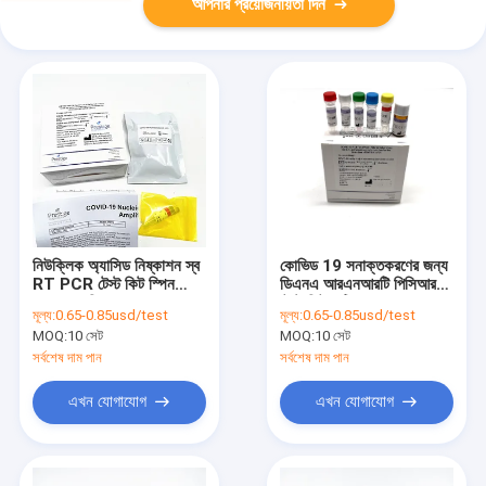
আপনার প্রয়োজনীয়তা দিন
নিউক্লিক অ্যাসিড নিষ্কাশন স্ব
কোভিড 19 সনাক্তকরণের জন্য
RT PCR টেস্ট কিট স্পিন
ডিএনএ আরএনআরটি পিসিআর
কলাম পদ্ধতি
টেস্ট কিট মাল্টিফাংশন
মূল্য:
0.65-0.85usd/test
মূল্য:
0.65-0.85usd/test
MOQ:
10 সেট
MOQ:
10 সেট
সর্বশেষ দাম পান
সর্বশেষ দাম পান
এখন যোগাযোগ
এখন যোগাযোগ