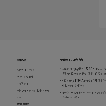
সম্বন্ধে
কোভিড 19 টেস্ট কিট
আইএসও প্রত্যয়িত 15 মিনিটের দ্রুত ক
আমাদের সম্পর্কে
কিট অ্যান্টিজেন স্যালিভা টেস্ট কিট উচ্চ 
কারখানা ভ্রমণ
বাড়ির জন্য TRFIA কোভিড 19 টেস্ট কি
মান নিয়ন্ত্রণ
প্যাকেজ কাস্টমাইজড
আমাদের সাথে যোগাযোগ করুন
এফডিএ অনুমোদিত স্ব-সংগ্রহ নাসোফ্যারিঞ্
খবর
টিআরএফআইএ
সাইট ম্যাপ