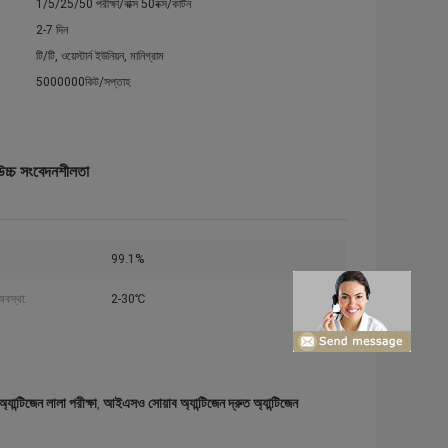
1/5/25/50 পরীক্ষা/বাক্স 50বক্স/কার্টন
2-7 দিন
টি/টি, ওয়েস্টার্ন ইউনিয়ন, মানিগ্রাম
5000000কিট/সপ্তাহ
ন উচ্চ সংবেদনশীলতা
99.1%
অবস্থা:
2-30℃
ান্টিজেন লালা পরীক্ষা
আইএসও সোয়াব অ্যান্টিজেন দ্রুত অ্যান্টিজেন
,