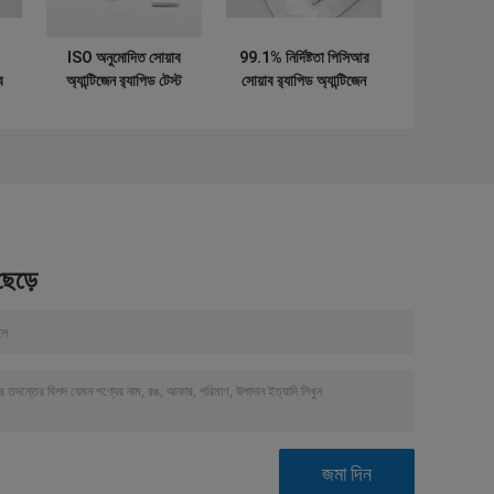
ISO অনুমোদিত সোয়াব
99.1% নির্দিষ্টতা পিসিআর
ব
অ্যান্টিজেন র‌্যাপিড টেস্ট
সোয়াব র‌্যাপিড অ্যান্টিজেন
ন
কলয়েডাল গোল্ড
টেস্ট ডায়াগনস্টিক
ইনডিভিজুয়াল প্যাকেজ
ডিসপোজেবল
 ছেড়ে