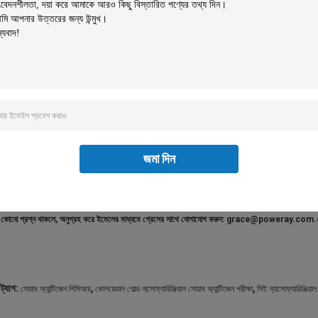
টিউবটি চেপে দেওয়ার সময় সোয়াবটি সরান
ইমিটার ঢেকে দিন
পরীক্ষার কার্ডের লোডিং কূপে চিকিত্সা করা নমুনা বের করতে 2 ফোঁটা যোগ করুন এবং তারপর টাইমার শুরু করুন
ফলাফল পড়ার আগে 15 মিনিটের জন্য ঘরের তাপমাত্রায় ছেড়ে দিন৷ ফলাফলটি 20 মিনিটের পরে অবৈধ হয়ে যাবে৷
পরীক্ষার ফলাফলের বিস্তারিত ব্যাখ্যা:
জমা দিন
কোনো প্রশ্ন থাকলে, অনুগ্রহ করে ইমেলের মাধ্যমে গ্রেসের সাথে যোগাযোগ করুন: grace@powera
,
,
ট্যাগ:
সোয়াব অ্যান্টিজেন পিসিআর
কোলয়েডাল গোল্ড নাসোফ্যারিঞ্জিয়াল সোয়াব অ্যান্টিজেন পরীক্ষা
সিই ন্যাসোফ্যারিঞ্জিয়াল