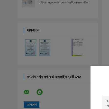
আইএসও অনুমোদন সহ সোয়াব অ্যান্টিজেন দ্রুত পরীক্ষা
সাক্ষ্যদান
তোমার দর্শন লগ করা অনলাইন চ্যাট এখন