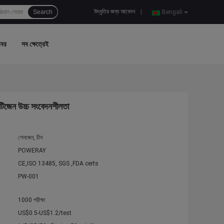
উদ্ধৃতির জন্য আবেদন
Search
|
Bengali
খবর
সব ক্ষেত্রেই
ান্টিজেন উচ্চ সংবেদনশীলতা
শেনজেন, চীন
POWERAY
CE,ISO 13485, SGS ,FDA certs
PW-001
1000 পরীক্ষা
US$0.5-US$1.2/test