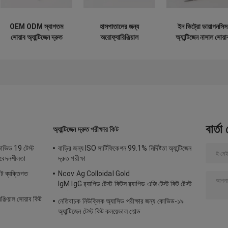
OEM ODM স্বাগতম
হাসপাতালের জন্য
ইন ভিট্রো ডায়াগনসিস
সোয়াব অ্যান্টিজেন দ্রুত
অরোফ্যারিঞ্জিয়াল
অ্যান্টিজেন নাসাল সোয়া
পরীক্ষা 15 মিনিট
নাসোফ্যারিঞ্জিয়াল সোয়াব
টেস্ট আইএসও অনুমোদ
নিষ্পত্তিযোগ্য
অ্যান্টিজেন দ্রুত পরীক্ষা
সহ
বার্তা
অ্যান্টিজেন দ্রুত পরীক্ষার কিট
োভিড 19 টেস্ট
বাড়ির জন্য ISO সার্টিফিকেশন 99.1% নির্দিষ্টতা অ্যান্টিজেন
সংবেদনশীলতা
দ্রুত পরীক্ষা
ট ব্যক্তিগত
Ncov Ag Colloidal Gold
IgM IgG র‍্যাপিড টেস্ট কিটস র‍্যাপিড এজি টেস্ট কিট টেস্ট
র‍্যাপিড IGM IGG
জিয়াল সোয়াব কিট
নেতিবাচক নিউক্লিক অ্যাসিড পরীক্ষার জন্য কোভিড-১৯
অ্যান্টিজেন টেস্ট কিট কলয়েডাল গোল্ড