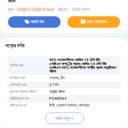
মিনিট
মূল্য：US$0.5-US$0.9/test
MOQ：1000 পরীক্ষা
ভালো দাম
এখন যোগাযোগ
পণ্যের বর্ণনা
,
95% সংবেদনশীলতা কোভিড 19 টেস্ট কিট
,
এসজিএস পাশ্বর্ীয় প্রবাহ কোভিড 19 টেস্ট কিট
লক্ষণীয় করা
এসজিএস 95% সংবেদনশীলতা পার্শ্বীয় প্রবাহ অ্যান্টিজেন
পরীক্ষা
উৎপত্তি স্থল
শেনজেন, চীন
ডেলিভারি সময়
2-7 দিন
ন্যূনতম চাহিদার পরিমাণ
1000 পরীক্ষা
পরিচিতিমুলক নাম
POWERAY
পরিশোধের শর্ত
টি/টি, ওয়েস্টার্ন ইউনিয়ন, মানিগ্রাম
আরো দেখুন