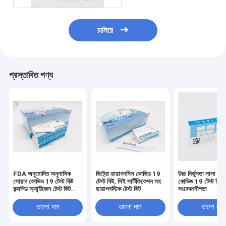
চালিয়ে
প্রস্তাবিত পণ্য
FDA অনুমোদিত অনুনাসিক
ভিট্রো ডায়াগনসিস কোভিড 19
উচ্চ নির্ভুলতা লালা অ্যা
সোয়াব কোভিড 19 টেস্ট কিট
টেস্ট কিট, সিই সার্টিফিকেশন সহ
কোভিড 19 টেস্ট কি
র‍্যাপিড অ্যান্টিজেন টেস্ট কিট
ডায়াগনস্টিক টেস্ট কিট
সংবেদনশীলতা
বাড়িতে
ভালো দাম
ভালো দাম
ভালো দাম